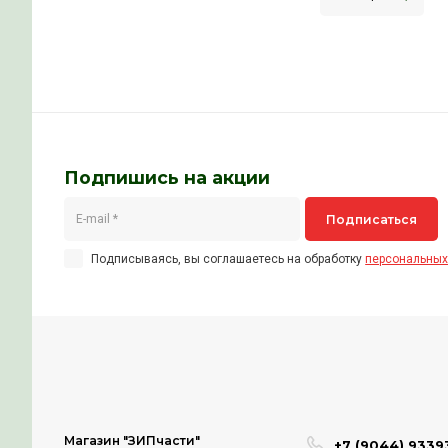
Маркир
EAX650
Снята 
LG 32
Инфор
--
250
Подпишись на акции