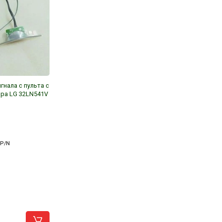
рт приемник сигнала с пульта с
ем от Телевизора LG 32LN541V
034404 (1.0)
:
MP1757157104