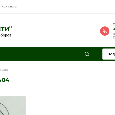
ия
Выкуп
Контакты
ЗИПчасти"
ежности с разборов
вная
EAX65034404
X65034404