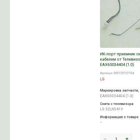
ИК-по
кабел
EAX65
Артикул
LG