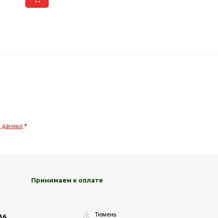
овка запчасти, P/N
34404 (1.0)
с телевизора
LN541V
мация о товаре
₽