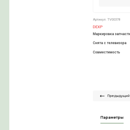
5
Артику
DEXP
Марки
Снята
Совме