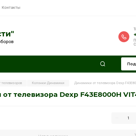
ия
Выкуп
Контакты
ЗИПчасти"
ежности с разборов
вная
ЗИП от телевизоров
Колонки-Динамики
Дина
намики от телевизора Dexp