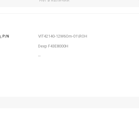
00
₽
Нет в наличии
л:
TV00378
VIT42140-12W6Om-01\R
ровка запчасти, P/N
Dexp F43E8000H
 с телевизора
--
стимость