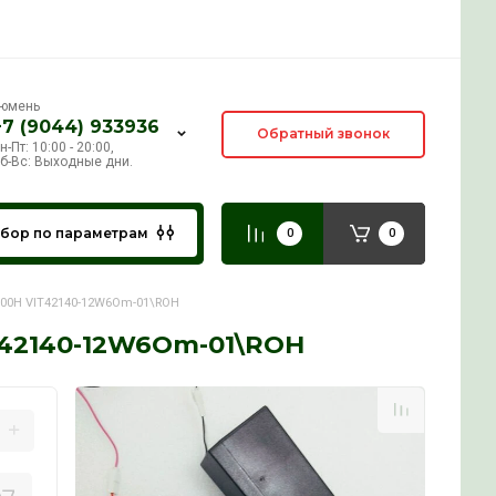
Тюмень
+7 (9044) 933936
Пн-Пт: 10:00 - 20:00,
Сб-Вс: Выходные дни.
Подбор по параметрам
мики от телевизора Dexp F43E8000H VIT42140-12W6Om-01\ROH
 F43E8000H VIT42140-12W6Om